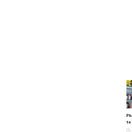
Ph
te
ho