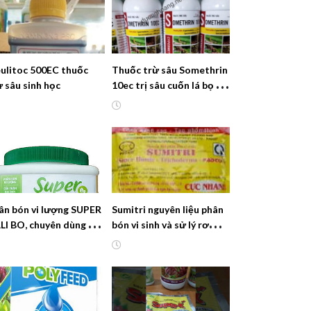
eulitoc 500EC thuốc
Thuốc trừ sâu Somethrin
ừ sâu sinh học
10ec trị sâu cuốn lá bọ xít
lưới bọ xít điều
ân bón vi lượng SUPER
Sumitri nguyên liệu phân
LI BO, chuyên dùng cho
bón vi sinh và sử lý rơm rạ
 lấy củ
thành phân ngay tại
ruộng