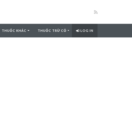
THUỐC KHÁC
THUỐC TRỪ CỎ
LOG IN