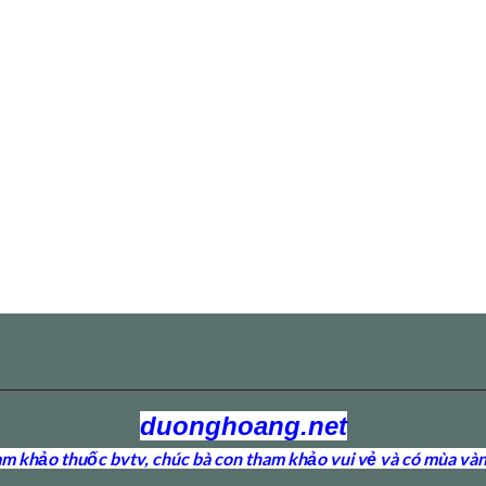
duonghoang.net
 khảo thuốc bvtv, chúc bà con tham khảo vui vẻ và có mùa vàn