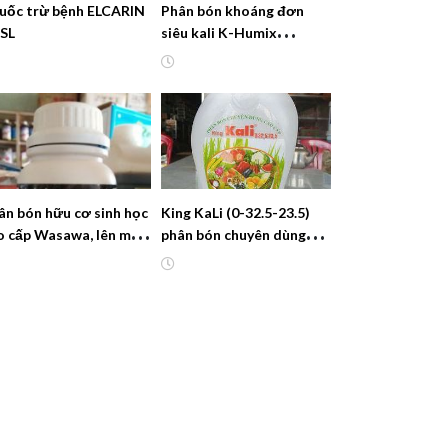
uốc trừ bệnh ELCARIN
Phân bón khoáng đơn
5SL
siêu kali K-Humix
(Potassium Shennong
Stars)
ân bón hữu cơ sinh học
King KaLi (0-32.5-23.5)
o cấp Wasawa, lên màu
phân bón chuyên dùng
đẹp trái
cao cấp