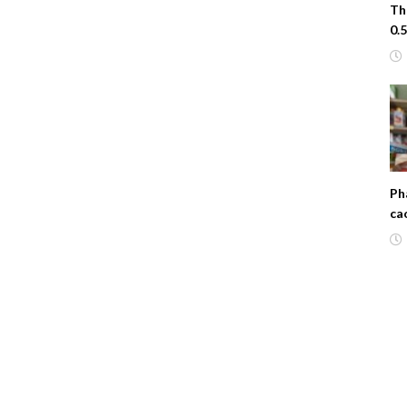
Th
0.
Ph
ca
– 