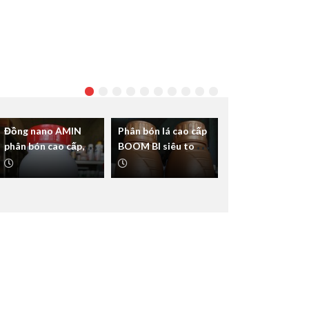
Đồng nano AMIN
Phân bón lá cao cấp
phân bón cao cấp,
BOOM BI siêu to củ
thấm cực nhanh
chắc thịt
sạch nấm bệnh