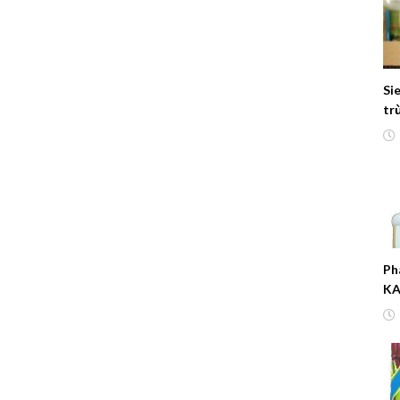
Si
tr
Ph
KA
cây