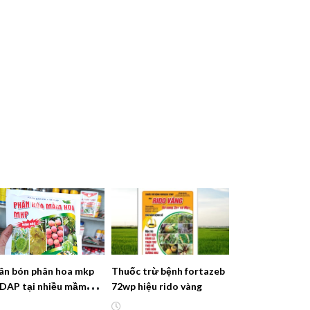
ân bón phân hoa mkp
Thuốc trừ bệnh fortazeb
 DAP tại nhiều mầm
72wp hiệu rido vàng
a chống nghẹt