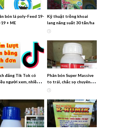
n bón lá poly-Feed 19-
Kỹ thuật trồng khoai
-19 + ME
lang năng suất 30 tấn/ha
ch đăng Tik Tok có
Phân bón Super Massive
iều người xem, nhiều
to trái, chắc sọ chuyên
ợt xem cho kênh mới
dùng cho cây Hồ tiêu