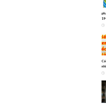
phâ
19
Cá
nh
lư