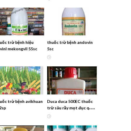
uốc trừ bệnh hiệu
thuốc trừ bệnh andovin
vinl mekongvil 55sc
5sc
uốc trừ bệnh avikhuan
Duca duca 500EC thuốc
2sp
trừ sâu rầy mọt đục quả,
sùng hà khoai lang