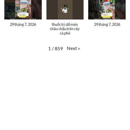
29 tháng 7, 2026
thuốc trị dế mèn
29 tháng 7, 2026
châu chấu trên cây
cà phê
Next
»
1
/
859