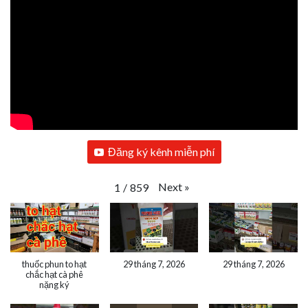
Đăng ký kênh miễn phí
Next
»
1
/
859
thuốc phun to hạt
29 tháng 7, 2026
29 tháng 7, 2026
chắc hạt cà phê
nặng ký