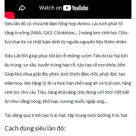
Siêu lân đỏ có chứa hệ đạm tổng hợp Amino, các kích phát tố
tăng trưởng (NAA, GA3, Citokinine,…) màng keo sinh học Olio-
Soccharite và chất bám dính từ nguồn nguyên liệu thiên nhiên.
Siêu Lân Đỏ giúp phục hồi bộ rễ những vườn Tiêu bị tác hại bởi
ấu trùng, ve sầu, tuyến trùng hạn rễ; táo tạo rễ non khỏe, bền.
Giúp khủ chua giải độc phèn, kích thích đâm chồi, phát đọt, tạo
mầm hoa, làm tăng tỷ lệ ra hoa, hạn chế rụng dé và trái non, tăng
sinh lực cho cây Tiêu, tăng khả năng chịu đựng với thời tiết bất
lợi như nắng nóng, khô hạn, sương muối, ngập úng,…
Tác động quá trình tạo trái, hạt, tập trung nuôi dưỡng trái, hạt.
Cách dùng siêu lân đỏ: