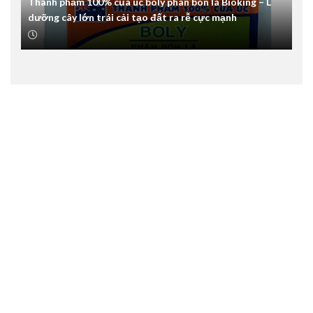
Thành phẩm 100% của úc boly phân bón lá Bioking – L
dưỡng cây lớn trái cải tạo đất ra rễ cực mạnh