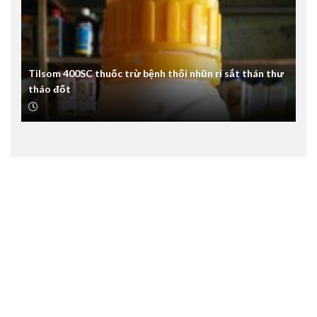
Tilsom 400SC thuốc trừ bệnh thối nhũn rỉ sắt thán thư
tháo đốt