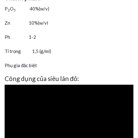
P
O
40%(w/v)
2
5
Zn 10%(w/vl
Ph 1-2
Tỉ trọng 1,5 (g/ml)
Phụ gia đặc biệt
Công dụng của siêu lân đỏ: