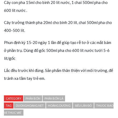
Cây con pha 15ml cho bình 20 lít nước, 1 chai 500ml pha cho
600 lít nước .
Cây trưởng thành pha 20ml cho bình 20 lít, chai 500ml pha cho
400-500 lít.
Phun định kỳ 15-20 ngày 1 lần để giúp tạo rễ tơ ở các mắt bám
ở phần trụ. Dùng đổ gốc 500ml pha cho 600 lít nước tưới 5-6
lít/gốc
Lắc đều trước khi đùng. Sản phẩm thân thiện với môi trường, để
tránh xa tầm tay trẻ em.
CATEGORY
PHÂN BÓN
PHÂN BÓN LÁ
TAG
DUONGHOANG.NET
HOÀNG DƯƠNG
SIÊU LÂN ĐỎ
THUOC BAO
VE THUC VAT