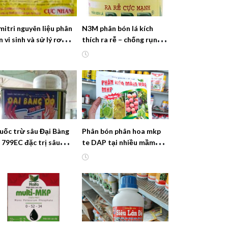
mitri nguyên liệu phân
N3M phân bón lá kích
 vi sinh và sử lý rơm rạ
thích ra rễ – chống rụng
ành phân ngay tại
hoa – tăng đậu quả
ộng
uốc trừ sâu Đại Bàng
Phân bón phân hoa mkp
 799EC đặc trị sâu
te DAP tại nhiều mầm
ôn lá, rầy nhanh hơn
hoa chống nghẹt