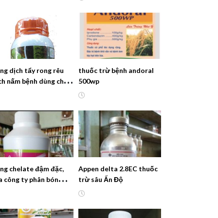
trái, đẹp màu, hạn chế bó
trái
ng dịch tẩy rong rêu
thuốc trừ bệnh andoral
ch nấm bệnh dùng cho
500wp
 ăn trái và các loại cây
ác
ng chelate đậm đặc,
Appen delta 2.8EC thuốc
a công ty phân bón
trừ sâu Ấn Độ
ân Long