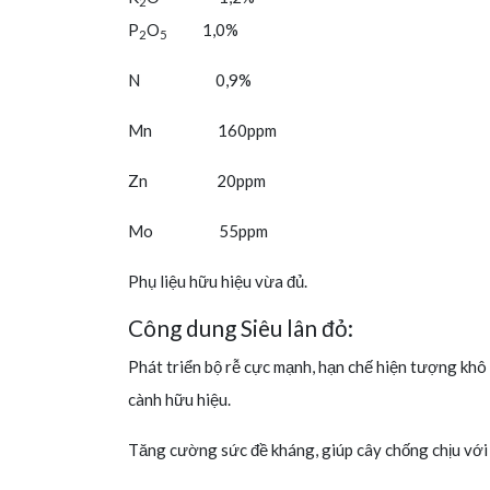
2
P
O
1,0%
2
5
N 0,9%
Mn 160ppm
Zn 20ppm
Mo 55ppm
Phụ liệu hữu hiệu vừa đủ.
Công dung Siêu lân đỏ:
Phát triển bộ rễ cực mạnh, hạn chế hiện tượng khô 
cành hữu hiệu.
Tăng cường sức đề kháng, giúp cây chống chịu với t