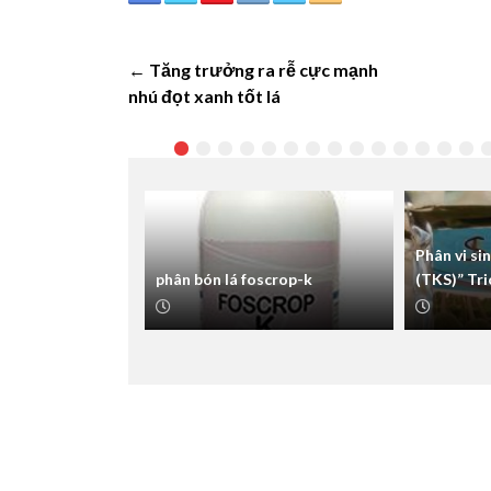
← Tăng trưởng ra rễ cực mạnh
nhú đọt xanh tốt lá
Phân vi si
phân bón lá foscrop-k
(TKS)” Tr
hòa tan