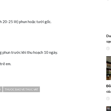
 20-25 lít) phun hoặc tưới gốc.
Du
sạ
cây
g phun trước khi thu hoạch 10 ngày.
kh
trẻ em.
Đồ
̉
THUOC BAO VE THUC VAT
củ
Ng