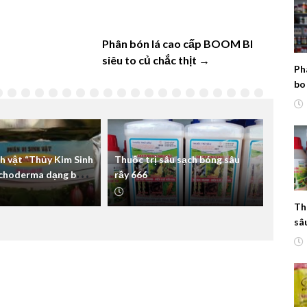
Phân bón lá cao cấp BOOM BI
siêu to củ chắc thịt →
Ph
bo
đề
nh vật “Thủy Kim Sinh
Thuốc trị sâu sạch bóng sâu
ichoderma dạng bột
rầy 666
Th
sâ