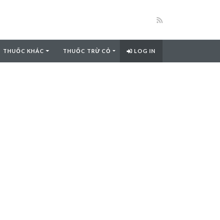
THUỐC KHÁC
THUỐC TRỪ CỎ
LOG IN