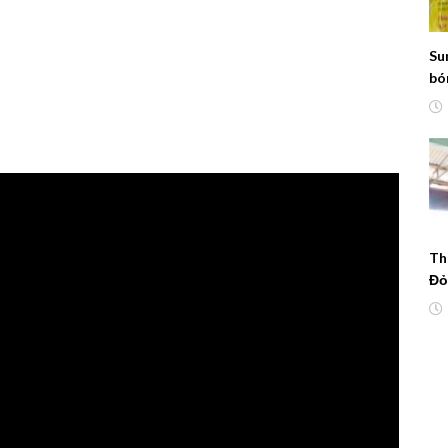
Su
bón
th
ru
Th
Đỏ
cu