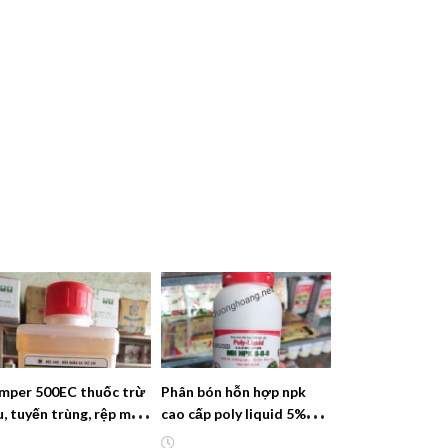
mper 500EC thuốc trừ
Phân bón hỗn hợp npk
u, tuyến trùng, rệp mọt
cao cấp poly liquid 5%sw
c cành đục quả
kích rễ, chống rụng, to