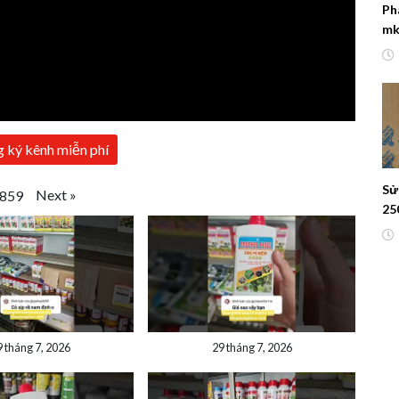
Ph
mk
 ký kênh miễn phí
Sử
Next
»
859
25
9 tháng 7, 2026
29 tháng 7, 2026