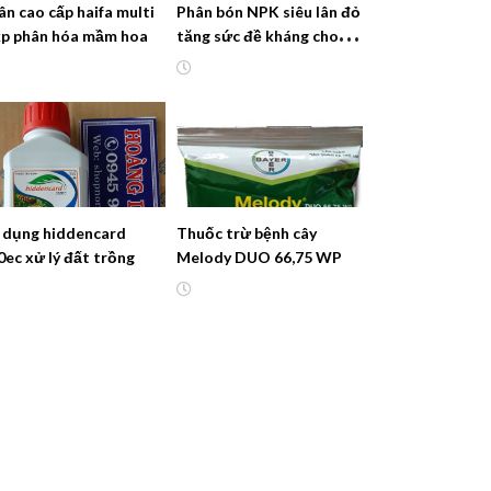
ân cao cấp haifa multi
Phân bón NPK siêu lân đỏ
p phân hóa mầm hoa
tăng sức đề kháng cho
cây
 dụng hiddencard
Thuốc trừ bệnh cây
0ec xử lý đất trồng
Melody DUO 66,75 WP