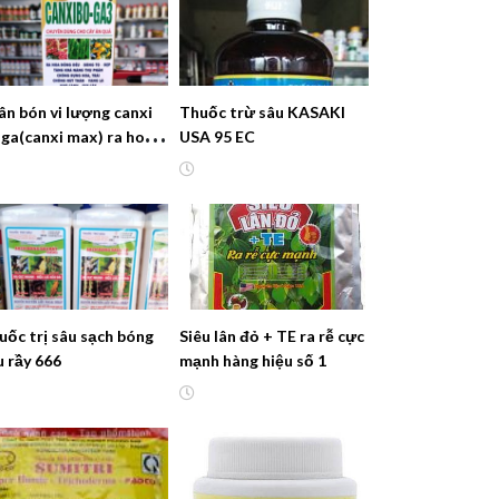
ân bón vi lượng canxi
Thuốc trừ sâu KASAKI
 ga(canxi max) ra hoa
USA 95 EC
u, tăng thụ phấn
uốc trị sâu sạch bóng
Siêu lân đỏ + TE ra rễ cực
u rầy 666
mạnh hàng hiệu số 1