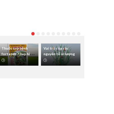
Thuốc trừ bệnh
Vai trò của các
fortazeb 72wp hiệu
nguyên tố vi lượng
rido vàng