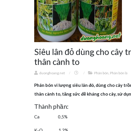
Siêu lân đỏ dùng cho cây 
thân cành to
duonghoang.net
/
/
Phân bón
,
Phân bón lá
Phân bón vi lượng siêu lân đỏ, dùng cho cây trồn
thân cành to, tăng sức đề kháng cho cây, sử dụn
Thành phần:
Ca 0,5%
K
O 1,2%