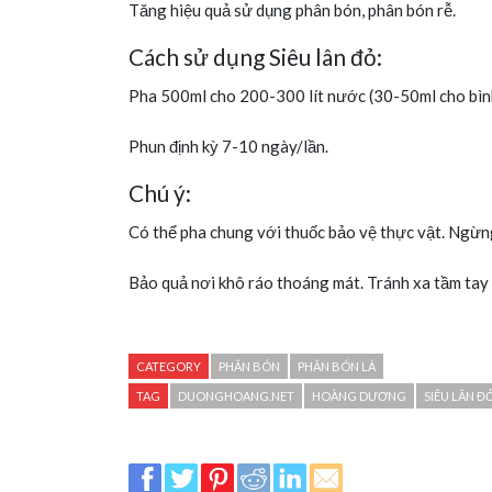
Tăng hiệu quả sử dụng phân bón, phân bón rễ.
Cách sử dụng Siêu lân đỏ:
Pha 500ml cho 200-300 lít nước (30-50ml cho bình
Phun định kỳ 7-10 ngày/lần.
Chú ý:
Có thể pha chung với thuốc bảo vệ thực vật. Ngừn
Bảo quả nơi khô ráo thoáng mát. Tránh xa tầm tay 
CATEGORY
PHÂN BÓN
PHÂN BÓN LÁ
TAG
DUONGHOANG.NET
HOÀNG DƯƠNG
SIÊU LÂN ĐO