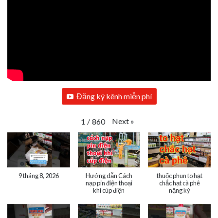
Đăng ký kênh miễn phí
Next
»
1
/
860
9 tháng 8, 2026
Hướng dẫn Cách
thuốc phun to hạt
nạp pin điện thoại
chắc hạt cà phê
khi cúp điện
nặng ký