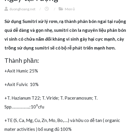
duonghoang.net
/
/
Men ủ
Sử dụng Sumitri xử lý rơm, rạ thành phân bón ngai tại ruộng
quá dễ dàng và gọn nhẹ, sumitri còn la nguyên liệu phân bón
vi sinh có chứa nấm đối kháng vi sinh gây hại cực mạnh, cây
trồng sử dụng sumitri sẽ có bộ rễ phát triển mạnh hơn.
Thành phần:
+Axit Humic 25%
+Axit Fulvic 10%
+T. Hazianum T22; T. Viride; T. Paceramosum; T.
9
Spp……………..:10
cfu
+TE (S, Ca, Mg, Cu, Zn, Mo, Bo,….) và hữu co dễ tan ( organic
mater activities ) bổ xung đủ 100%