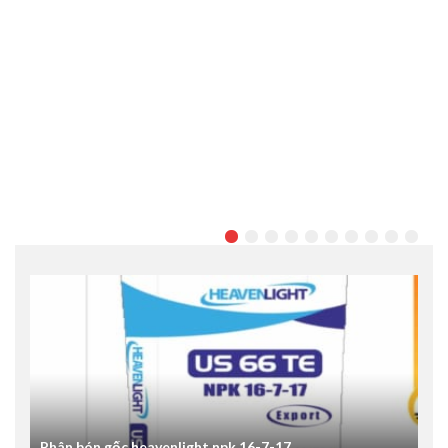
Phân bón gốc heavenlight npk 16-7-17