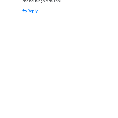
cho hỏi là bạn ở đâu nhỉ
Reply