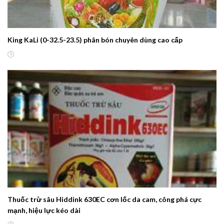
King KaLi (0-32.5-23.5) phân bón chuyên dùng cao cấp
Thuốc trừ sâu Hiddink 630EC cơn lốc da cam, công phá cực
mạnh, hiệu lực kéo dài