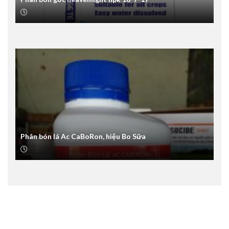
Phân bón lá Ac CaBoRon, hiệu Bo Sữa