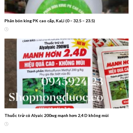
Phân bón king PK cao cấp, KaLi (0 – 32.5 – 23.5)
Thuốc trừ cỏ Alyaic 200wg mạnh hơn 2,4 D không mùi