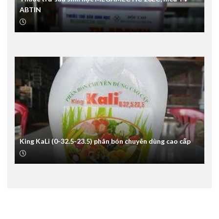
ABTIN
King KaLi (0-32.5-23.5) phân bón chuyên dùng cao cấp