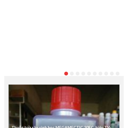
Thuốc trừ sâu sinh học MEGAMECTIC 20EC, hiêu TV-