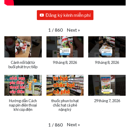
Đăng ký kênh miễn phí
Next
»
1
/
860
Cảnh nổi bật từ
9 tháng 8, 2026
9 tháng 8, 2026
buổi phát trực tiếp
Hướng dẫn Cách
thuốc phun to hạt
29 tháng 7, 2026
nạp pin điện thoại
chắc hạt cà phê
khi cúp điện
nặng ký
Next
»
1
/
860