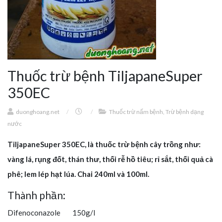
Thuốc trừ bệnh TiljapaneSuper
350EC
duonghoang.net
/
/
Thuốc trừ nấm bệnh
,
Trừ bệnh dạng
nước
TiljapaneSuper 350EC, là thuốc trừ bệnh cây trồng như:
vàng lá, rụng đốt, thán thư, thối rễ hồ tiêu; rỉ sắt, thối quả cà
phê; lem lép hạt lúa. Chai 240ml và 100ml.
Thành phần:
Difenoconazole 150g/l