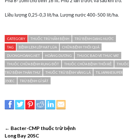
Pha 8-10ml cho bình 16 lít. Phu 2 lần trước và sau khi trổ.
Liều lượng 0,25-0,3 lít/ha. Lượng nước 400-500 lít/ha.
CATEGORY
THUỐC TRỪ NẤM BỆNH
TRỪ BỆNH DẠNG NƯỚC
TAG
BỆNH LEM LÉP HẠT LÚA
CHỮA BỆNH THỐI QUẢ
DUONGHOANG.NET
HOÀNG DƯƠNG
THUOC BAO VE THUC VAT
THUỐC CHỮA BỆNH RỤNG ĐỐT
THUỐC CHỮA BỆNH THỐI RỄ
THUỐC
TRỪ BỆNH THÁN THƯ
THUỐC TRỪ BỆNH VÀNG LÁ
TILJAPANESUPER
350EC
TRỪ BỆNH GỈ SẮT
← Bacter-CMP thuốc trừ bệnh
Long Bay 20SC