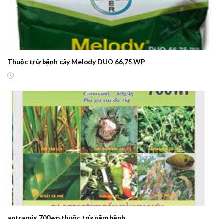
Thuốc trừ bệnh cây Melody DUO 66,75 WP
antramix 700wp thuốc trừ nấm bệnh