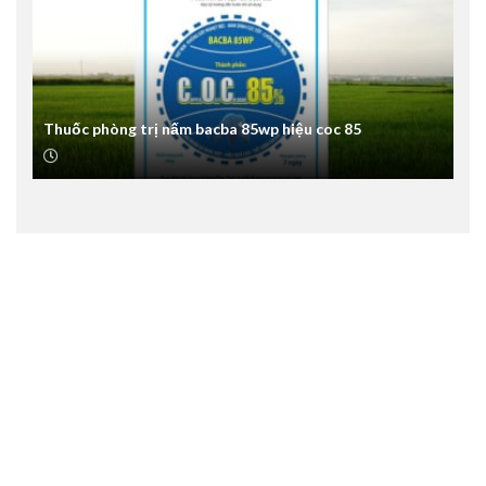
Thuốc phòng trị nấm bacba 85wp hiệu coc 85