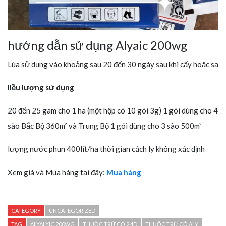
hướng dẫn sử dụng Alyaic 200wg
Lúa sử dụng vào khoảng sau 20 đến 30 ngày sau khi cấy hoặc sạ
liều lượng sử dụng
20 đến 25 gam cho 1 ha (một hộp có 10 gói 3g) 1 gói dùng cho 4
sào Bắc Bộ 360m² và Trung Bộ 1 gói dùng cho 3 sào 500m²
lượng nước phun 400lít/ha thời gian cách ly không xác định
Xem giá và Mua hàng tại đây:
Mua
hàng
CATEGORY
UNCATEGORIZED
TAG
ALYALYIC 200WG
THUỐC TRỪ CỎ 2.4D
THUỐC TRỪ CỎ ALY