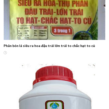
Phân bón lá siêu ra hoa đậu trái lớn trái to chắc hạt to củ