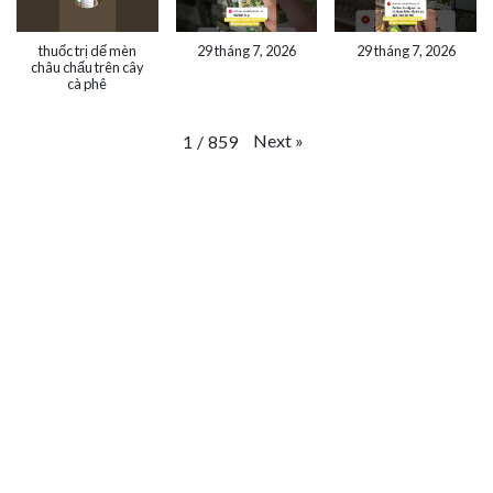
thuốc trị dế mèn
29 tháng 7, 2026
29 tháng 7, 2026
châu chấu trên cây
cà phê
Next
»
1
/
859