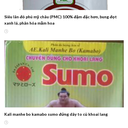
Siêu lân đỏ phú mỹ châu (PMC) 100% đậm đặc hơn, bung đọt
xanh lá, phân hóa mầm hoa
Kali manhe bo kamabo sumo đứng dây to củ khoai lang