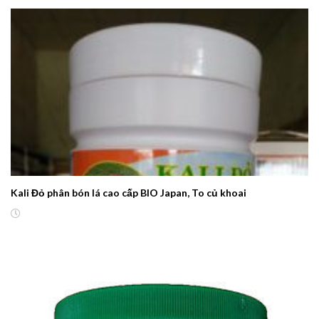
Kali Đỏ phân bón lá cao cấp BIO Japan, To củ khoai