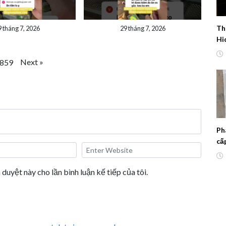
Th
9 tháng 7, 2026
29 tháng 7, 2026
Hi
Hà
Next
»
859
Ph
cấ
ho
 duyệt này cho lần bình luận kế tiếp của tôi.