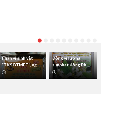
Phân vi sinh vật
Đồng vi lượng
“TKS BTMET”, ngăn
sunphat đồng Phức
ngừa rệp sáp, ve sầu
hợp