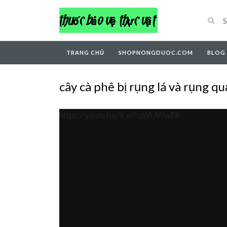
TRANG CHỦ
SHOPNONGDUOC.COM
BLOG
cây cà phê bị rụng lá và rụng qua
https://youtu.be/9_wPqWUWwE8