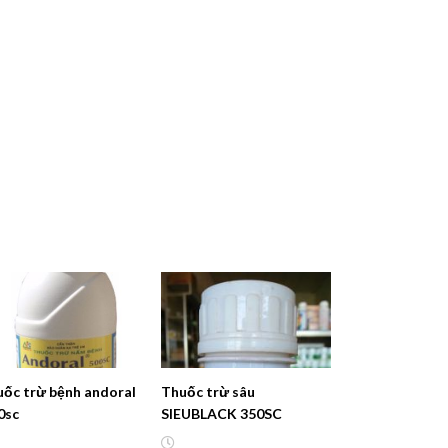
uốc trừ bệnh andoral
Thuốc trừ sâu
0sc
SIEUBLACK 350SC