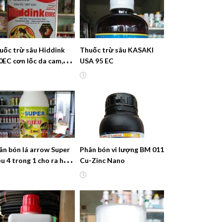
uốc trừ sâu Hiddink
Thuốc trừ sâu KASAKI
0EC cơn lốc da cam,
USA 95 EC
ng phá cực mạnh, hiệu
c kéo dài
ân bón lá arrow Super
Phân bón vi lượng BM 011
ều 4 trong 1 cho ra hoa,
Cu-Zinc Nano
u trái, chống rụng, to
t