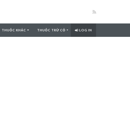
THUỐC KHÁC
THUỐC TRỪ CỎ
LOG IN