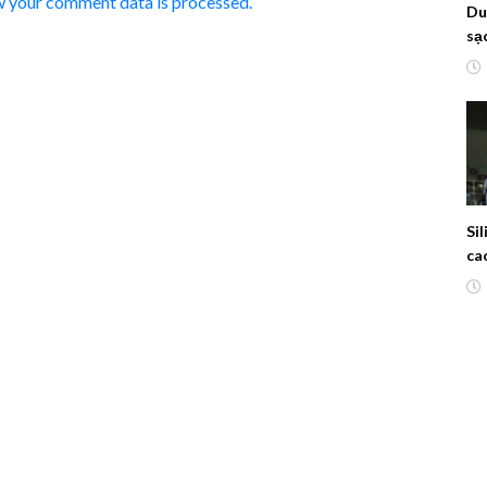
w your comment data is processed.
Du
sạ
cây
kh
Si
ca
Ma