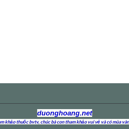
duonghoang.net
 khảo thuốc bvtv, chúc bà con tham khảo vui vẻ và có mùa vàn