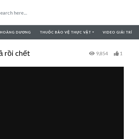
 HOÀNG DƯƠNG
THUỐC BẢO VỆ THỰC VẬT
VIDEO GIẢI TRÍ
̉ rồi chết
9,854
1