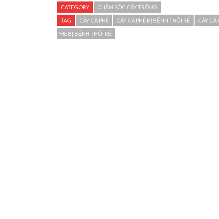
CATEGORY
CHĂM SÓC CÂY TRỒNG
TAG
CÂY CÀ PHÊ
CÂY CÀ PHÊ BỊ BỆNH THỐI RỄ
CÂY CÀ 
PHÊ BỊ BỆNH THỐI RỄ