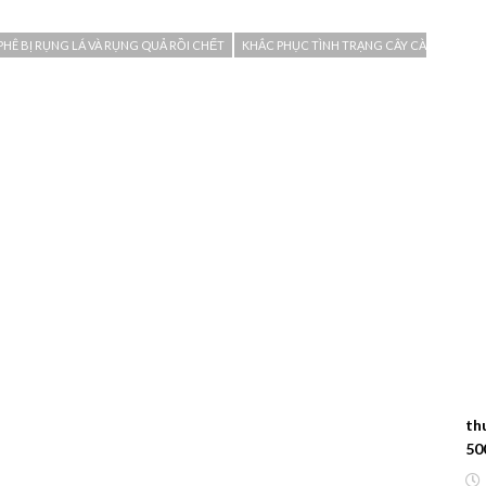
PHÊ BỊ RỤNG LÁ VÀ RỤNG QUẢ RỒI CHẾT
KHẮC PHỤC TÌNH TRẠNG CÂY CÀ
th
50