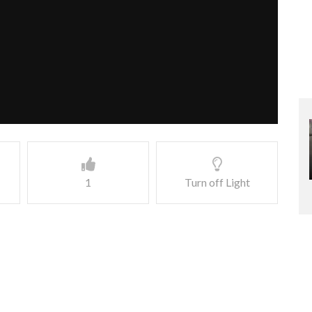
1
Turn off Light