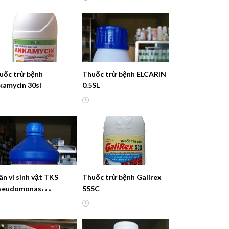
uốc trừ bệnh
Thuốc trừ bệnh ELCARIN
kamycin 30sl
0.5SL
ân vi sinh vật TKS
Thuốc trừ bệnh Galirex
seudomonas
55SC
uoresce”