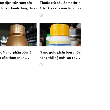
ng dịch tẩy rong rêu
Thuốc trừ sâu Somethrin
ch nấm bệnh dùng cho
10ec trị sâu cuốn lá bọ xít
 ăn trái và các loại cây
lưới bọ xít điều
ác
lic Nano, phân bón lá
Nano gold phân bón chức
o cấp rồng phun
năng thế hệ mới, an toàn
gieSilic
thân thiện với môi
trường