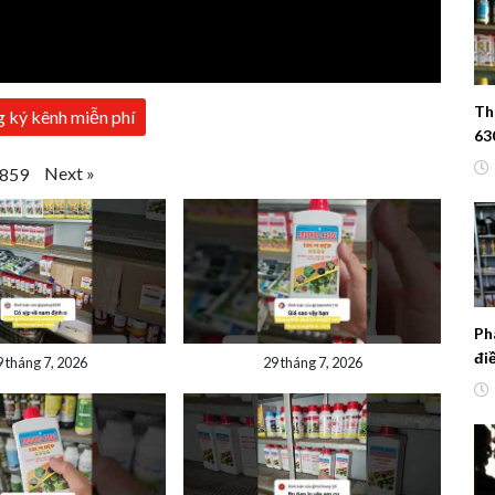
Th
 ký kênh miễn phí
63
cô
Next
»
859
lự
Ph
đi
9 tháng 7, 2026
29 tháng 7, 2026
đậ
hạ