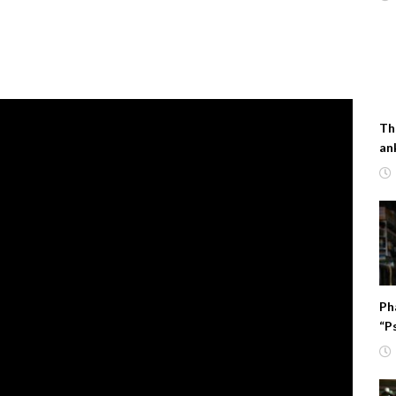
Th
an
Ph
“P
Fl