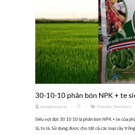
30-10-10 phân bón NPK + te si
duonghoang.net
/
/
Phân bón
,
Phân bón lá
Siêu vọt đọt 30 10 10 là phân bón NPK + te của phâ
lá, to lá. Sử dụng được cho tất cả các loại cây trồn