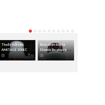
Thuốc trừ sâu
Boly phân bón lá
AMITAGE 200EC
Diamin Be phục hồi
cây sau khi thu
hoạch – cây già cỗi