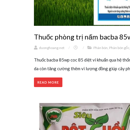
Thuốc phòng trị nấm bacba 85w
duonghoang.net
/
/
Phân bón
,
Phân bón gốc
Thuốc bacba 85wp coc 85 diệt vi khuẩn qua hệ thống
da còn tăng cường thêm vi lượng đồng giúp cây phá
READ MORE