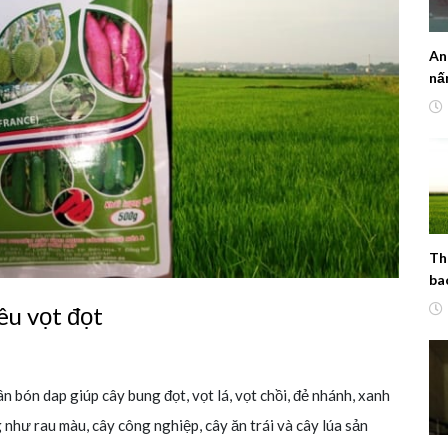
An
nấ
bệ
Th
ba
êu vọt đọt
n bón dap giúp cây bung đọt, vọt lá, vọt chồi, đẻ nhánh, xanh
g như rau màu, cây công nghiệp, cây ăn trái và cây lúa sản