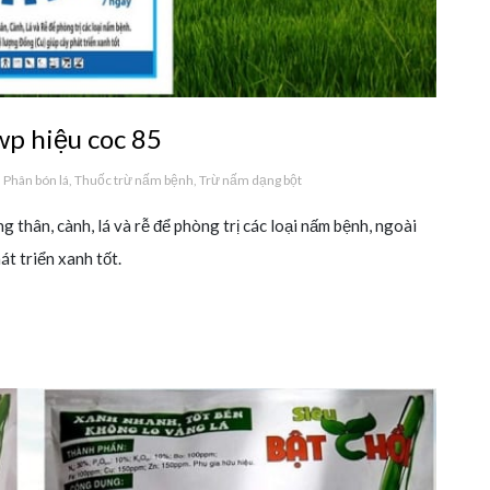
p hiệu coc 85
,
Phân bón lá
,
Thuốc trừ nấm bệnh
,
Trừ nấm dạng bột
 thân, cành, lá và rễ để phòng trị các loại nấm bệnh, ngoài
t triển xanh tốt.