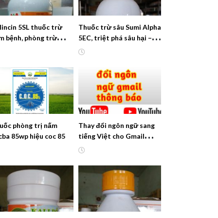
lincin 5SL thuốc trừ
Thuốc trừ sâu Sumi Alpha
m bệnh, phòng trừ
5EC, triệt phá sâu hại –
nh hiệu quả
chất lượng nhật bản
uốc phòng trị nấm
Thay đổi ngôn ngữ sang
cba 85wp hiệu coc 85
tiếng Việt cho Gmail
thông báo của YouTube