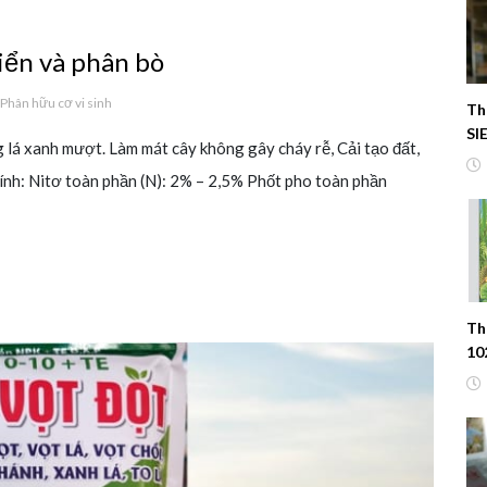
biển và phân bò
Phân hữu cơ vi sinh
Th
SI
ng lá xanh mượt. Làm mát cây không gây cháy rễ, Cải tạo đất,
nh: Nitơ toàn phần (N): 2% – 2,5% Phốt pho toàn phần
Th
10