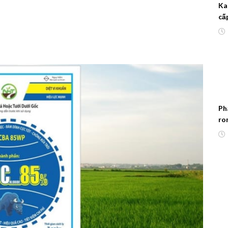
Ka
cấ
kh
Ph
ro