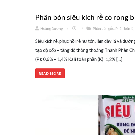
Phân bón siêu kích rễ có rong 
Hoàng Dương
/
/
Phân bón gốc
,
Phân bón lá
,
Siêu kích rễ, phục hồi rễ hư tổn, làm dày lá và dưỡ
tạo độ xốp – tăng độ thông thoáng Thành Phần Chí
(P): 0,6% – 1,4% Kali toàn phần (K): 1,2% […]
READ MORE