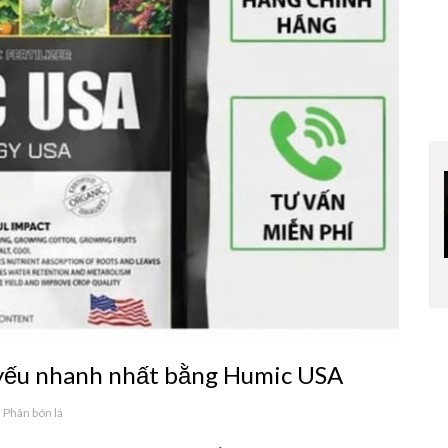
y yếu nhanh nhất bằng Humic USA
,
Phân bón lá