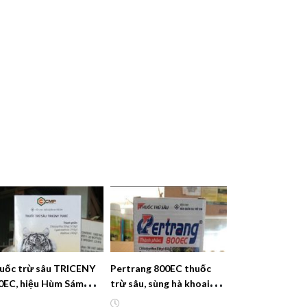
uốc trừ sâu TRICENY
Pertrang 800EC thuốc
0EC, hiệu Hùm Sám
trừ sâu, sùng hà khoai
ng Thiêng
lang rệp sáp tuyến trùng