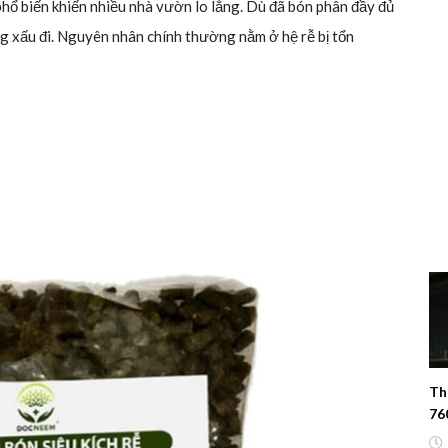
g phổ biến khiến nhiều nhà vườn lo lắng. Dù đã bón phân đầy đủ
g xấu đi. Nguyên nhân chính thường nằm ở hệ rễ bị tổn
Th
76
Rừ