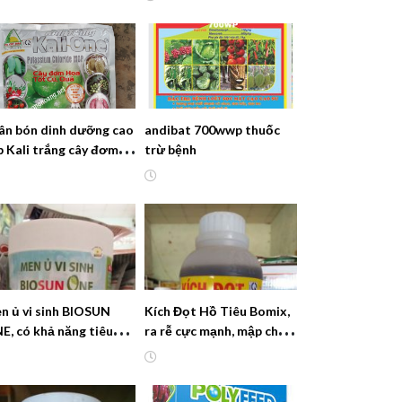
ân bón dinh dưỡng cao
andibat 700wwp thuốc
p Kali trắng cây đơm
trừ bệnh
a tốt quả củ
n ủ vi sinh BIOSUN
Kích Đọt Hồ Tiêu Bomix,
E, có khả năng tiêu
ra rễ cực mạnh, mập chồi,
ệt nấm bệnh, côn trùng
xanh lá