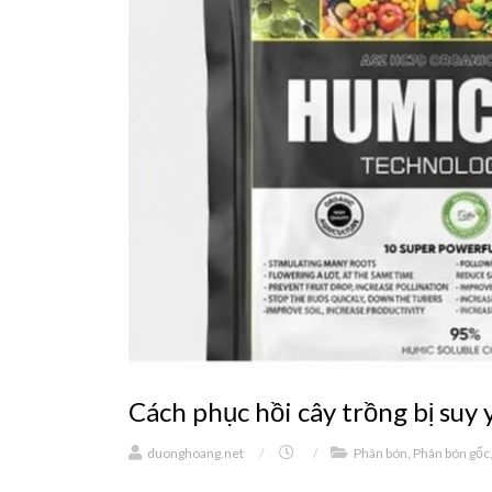
Cách phục hồi cây trồng bị su
duonghoang.net
/
/
Phân bón
,
Phân bón gốc