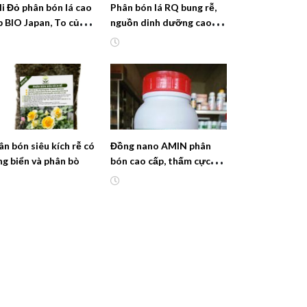
li Đỏ phân bón lá cao
Phân bón lá RQ bung rễ,
p BIO Japan, To củ
nguồn dinh dưỡng cao
oai
cấp
ân bón siêu kích rễ có
Đồng nano AMIN phân
ng biển và phân bò
bón cao cấp, thấm cực
nhanh sạch nấm bệnh