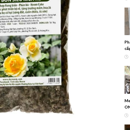
Ph
cấ
ho
Me
ON
di