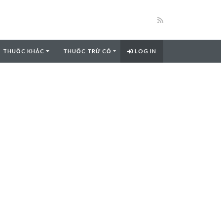
THUỐC KHÁC
THUỐC TRỪ CỎ
LOG IN