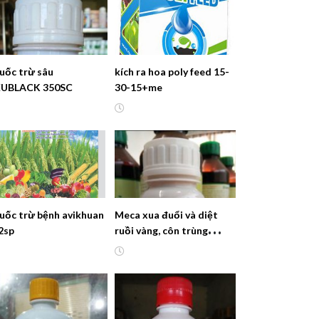
uốc trừ sâu
kích ra hoa poly feed 15-
EUBLACK 350SC
30-15+me
uốc trừ bệnh avikhuan
Meca xua đuổi và diệt
2sp
ruồi vàng, côn trùng
tránh xa