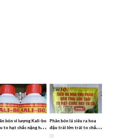
ân bón vi lượng Kali-bo
Phân bón lá siêu ra hoa
êu to hạt chắc nặng hạt
đậu trái lớn trái to chắc
ng suất cao
hạt to củ