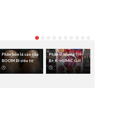
Phân bón lá cao cấp
Phân vi lượng TH-
BOOM BI siêu to củ
B+ K-HUMIC Gói
chắc thịt
nhỏ 1kg