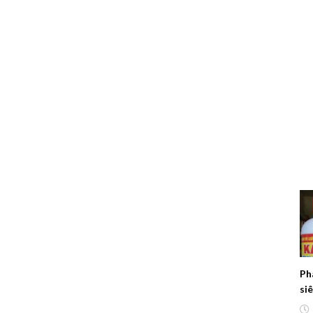
Ph
si
nă