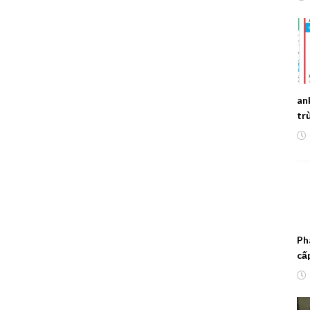
an
trư
Ph
cấ
no