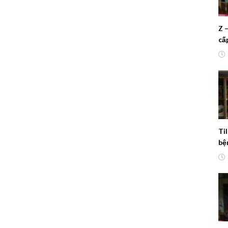
Z 
cấ
dị
Ti
bệ
th