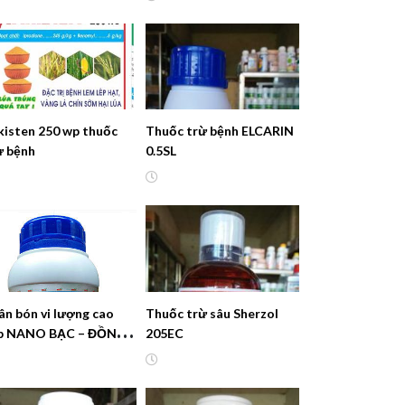
kisten 250 wp thuốc
Thuốc trừ bệnh ELCARIN
̀ bệnh
0.5SL
ân bón vi lượng cao
Thuốc trừ sâu Sherzol
p NANO BẠC – ĐỒNG
205EC
la