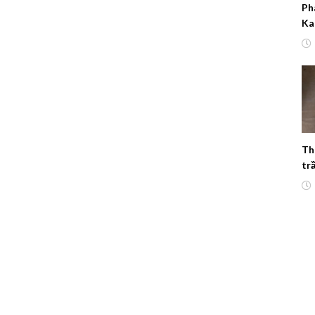
Ph
KaL
Th
tr