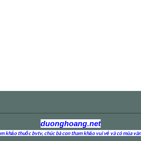
duonghoang.net
 khảo thuốc bvtv, chúc bà con tham khảo vui vẻ và có mùa vàn