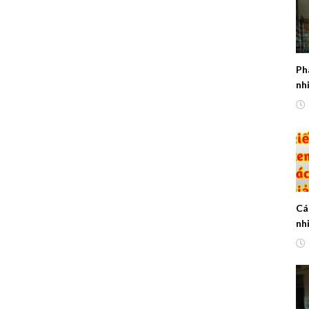
Ph
nhi
dù
Cá
nh
lư