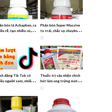
ân bón lá Achaphen, ra
Phân bón Super Massive
ều rễ, tạo nhiều củ,
to trái, chắc sọ chuyên
ng cho cây lấy củ
dùng cho cây Hồ tiêu
ch đăng Tik Tok có
Thuốc trị sâu nhện chích
iều người xem, nhiều
hút làm ung trứng mát
ợt xem cho kênh mới
bông không lo rụng