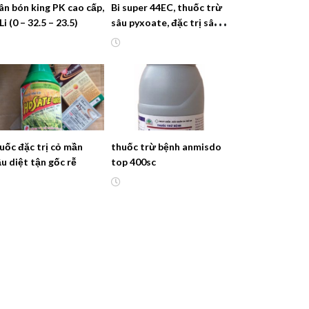
ân bón king PK cao cấp,
Bi super 44EC, thuốc trừ
i (0 – 32.5 – 23.5)
sâu pyxoate, đặc trị sâu
rầy, rệp hại cây trồng
uốc đặc trị cỏ mần
thuốc trừ bệnh anmisdo
ầu diệt tận gốc rễ
top 400sc