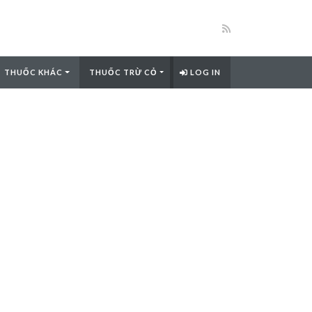
THUỐC KHÁC
THUỐC TRỪ CỎ
LOG IN