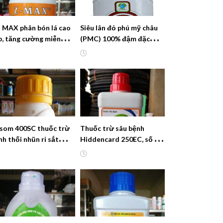
– MAX phân bón lá cao
Siêu lân đỏ phú mỹ châu
p, tăng cường miễn
(PMC) 100% đậm đặc
ch – ưc chế mầm bệnh
hơn, bung đọt xanh lá,
phân hóa mầm hoa
lsom 400SC thuốc trừ
Thuốc trừ sâu bệnh
nh thối nhũn rỉ sắt
Hiddencard 250EC, số 1
án thư tháo đốt
Hàn Quốc